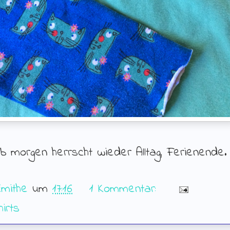
b morgen herrscht wieder Alltag, Ferienende.
Emithe
um
17:16
1 Kommentar:
hirts