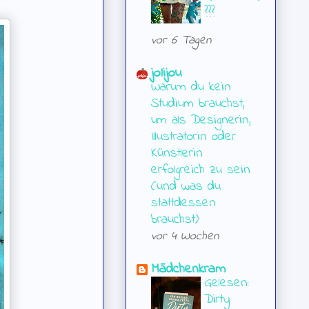
???
vor 6 Tagen
jolijou
Warum du kein
Studium brauchst,
um als Designerin,
Illustratorin oder
Künstlerin
erfolgreich zu sein
(und was du
stattdessen
brauchst)
vor 4 Wochen
Mädchenkram
Gelesen:
Dirty