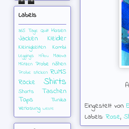
Labels
Hosen
365 Tage Quilt
Jacken
Kleider
Kleinigkeiten
Kombi
Leggings
Malova
MAlou
Probe nähen
Mützen
RUMS
Probe sticken
Shirts
Röcke
A
Taschen
Shorts
Tops
Tunika
Eingestellt von
Verlosung
Weste
Labels:
Rose
,
S