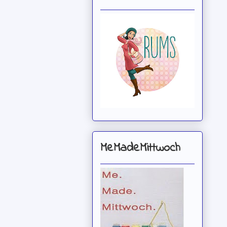
MeMadeMittwoch