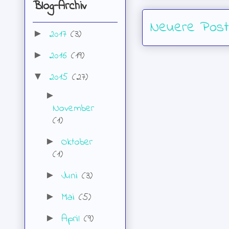
Blog-Archiv
Neuere Post
2017
(3)
►
2016
(19)
►
2015
(27)
▼
►
November
(1)
Oktober
►
(1)
Juni
(3)
►
Mai
(5)
►
April
(9)
►