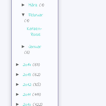
März
(1)
►
Februar
▼
(1)
Katzen-
Rose
Januar
►
(6)
2014
(67)
►
2013
(62)
►
2012
(85)
►
2011
(117)
►
2010
(122)
►