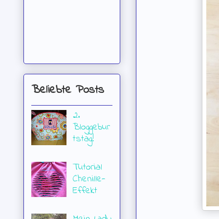
Beliebte Posts
2.
Bloggebur
tstag!
Tutorial
Chenille-
Effekt