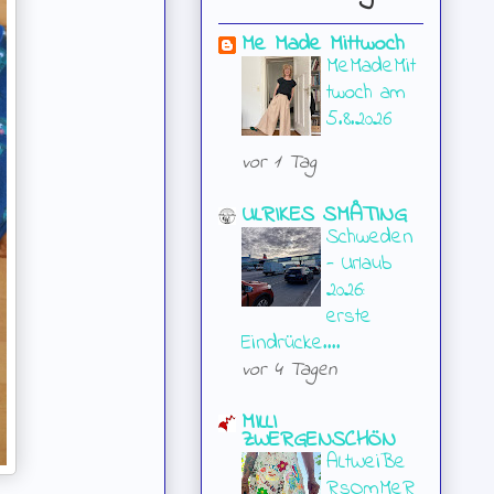
Me Made Mittwoch
MeMadeMit
twoch am
5.8.2026
vor 1 Tag
ULRIKES SMÅTING
Schweden
- Urlaub
2026:
erste
Eindrücke....
vor 4 Tagen
MILLI
ZWERGENSCHÖN
ALtWeiBe
RsOmMeR