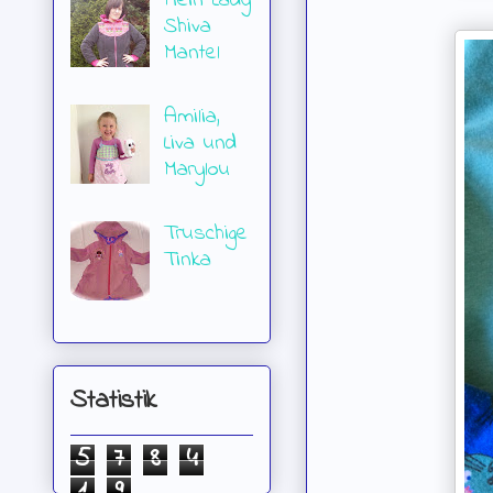
Mein Lady
Shiva
Mantel
Amilia,
Liva und
Marylou
Truschige
Tinka
Statistik
5
7
8
4
1
9